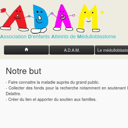
A
ssociation
D
’enfants
A
tteints de
M
édulloblastome
A.D.A.M.
Le médulloblas
Notre but
- Faire connaitre la maladie auprès du grand public.
- Collecter des fonds pour la recherche notamment en soutenant l
Delattre.
- Créer du lien et apporter du soutien aux familles.